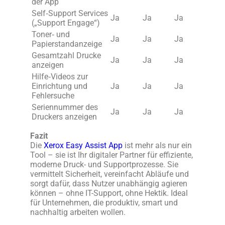
der App
Self‑Support Services
Ja
Ja
Ja
(„Support Engage“)
Toner‑ und
Ja
Ja
Ja
Papierstandanzeige
Gesamtzahl Drucke
Ja
Ja
Ja
anzeigen
Hilfe‑Videos zur
Einrichtung und
Ja
Ja
Ja
Fehlersuche
Seriennummer des
Ja
Ja
Ja
Druckers anzeigen
Fazit
Die
Xerox Easy Assist App
ist mehr als nur ein
Tool – sie ist Ihr digitaler Partner für effiziente,
moderne Druck- und Supportprozesse. Sie
vermittelt Sicherheit, vereinfacht Abläufe und
sorgt dafür, dass Nutzer unabhängig agieren
können – ohne IT-Support, ohne Hektik. Ideal
für Unternehmen, die produktiv, smart und
nachhaltig arbeiten wollen.