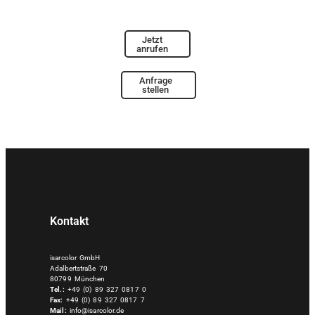
Jetzt
anrufen
Anfrage
stellen
Kontakt
isarcolor GmbH
Adalbertstraße 70
80799 München
Tel.:
+49 (0) 89 327 0817 0
Fax:
+49 (0) 89 327 0817 7
Mail:
info@isarcolor.de