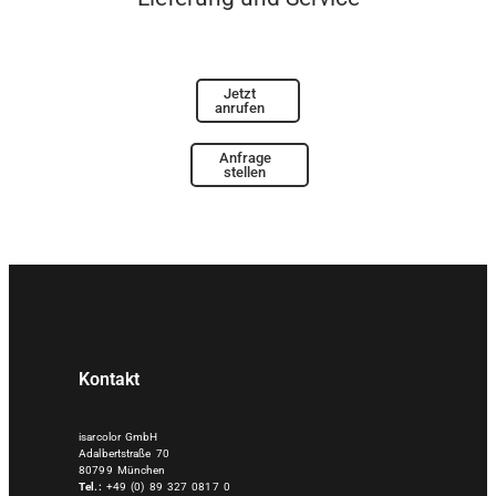
Jetzt
anrufen
Anfrage
stellen
Kontakt
isarcolor GmbH
Adalbertstraße 70
80799 München
Tel.:
+49 (0) 89 327 0817 0