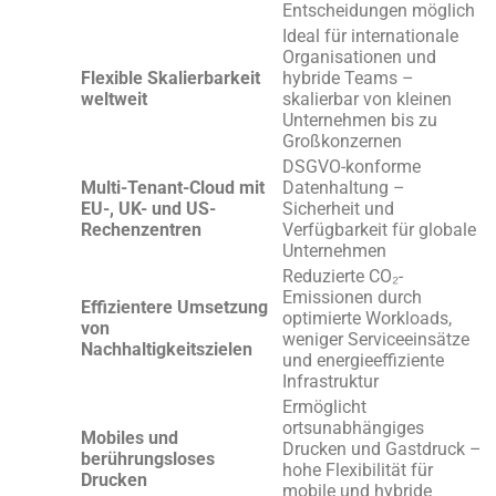
Entscheidungen möglich
Ideal für internationale
Organisationen und
Flexible Skalierbarkeit
hybride Teams –
weltweit
skalierbar von kleinen
Unternehmen bis zu
Großkonzernen
DSGVO-konforme
Multi-Tenant-Cloud mit
Datenhaltung –
EU-, UK- und US-
Sicherheit und
Rechenzentren
Verfügbarkeit für globale
Unternehmen
Reduzierte CO₂-
Emissionen durch
Effizientere Umsetzung
optimierte Workloads,
von
weniger Serviceeinsätze
Nachhaltigkeitszielen
und energieeffiziente
Infrastruktur
Ermöglicht
ortsunabhängiges
Mobiles und
Drucken und Gastdruck –
berührungsloses
hohe Flexibilität für
Drucken
mobile und hybride