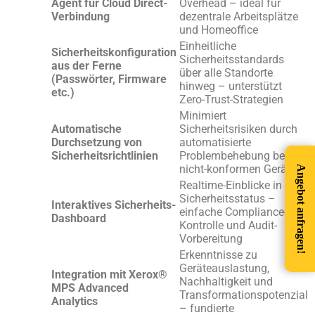
Agent für Cloud Direct-
Overhead – ideal für
Verbindung
dezentrale Arbeitsplätze
und Homeoffice
Einheitliche
Sicherheitskonfiguration
Sicherheitsstandards
aus der Ferne
über alle Standorte
(Passwörter, Firmware
hinweg – unterstützt
etc.)
Zero-Trust-Strategien
Minimiert
Automatische
Sicherheitsrisiken durch
Durchsetzung von
automatisierte
Sicherheitsrichtlinien
Problembehebung bei
nicht-konformen Geräten
Angebot anfragen!
Realtime-Einblicke in
Sicherheitsstatus –
Interaktives Sicherheits-
einfache Compliance-
Dashboard
Kontrolle und Audit-
Vorbereitung
Erkenntnisse zu
Geräteauslastung,
Integration mit Xerox®
Nachhaltigkeit und
MPS Advanced
Transformationspotenzial
Analytics
– fundierte