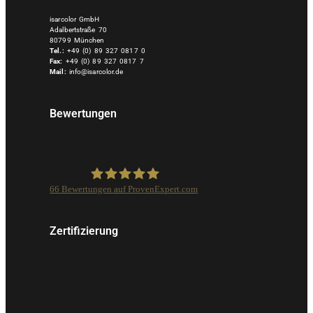
isarcolor GmbH
Adalbertstraße 70
80799 München
Tel.:
+49 (0) 89 327 0817 0
Fax:
+49 (0) 89 327 0817 7
Mail:
info@isarcolor.de
Bewertungen
66
Bewertungen auf ProvenExpert.com
Isarcolor GmbH
Zertifizierung