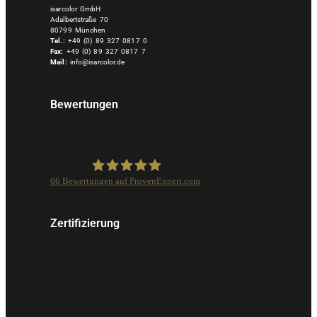
isarcolor GmbH
Adalbertstraße 70
80799 München
Tel.:
+49 (0) 89 327 0817 0
Fax:
+49 (0) 89 327 0817 7
Mail:
info@isarcolor.de
Bewertungen
66
Bewertungen auf ProvenExpert.com
Isarcolor GmbH
Zertifizierung