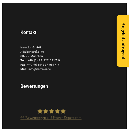
Angebot anfragen!
Kontakt
isarcolor GmbH
Adalbertstraße 70
80799 München
Tel.:
+49 (0) 89 327 0817 0
Fax:
+49 (0) 89 327 0817 7
Mail:
info@isarcolor.de
Bewertungen
66
Bewertungen auf ProvenExpert.com
Isarcolor GmbH