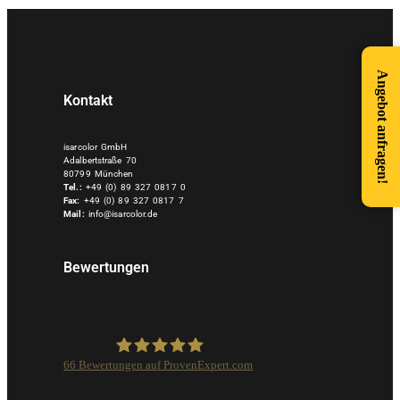
Angebot anfragen!
Kontakt
isarcolor GmbH
Adalbertstraße 70
80799 München
Tel.:
+49 (0) 89 327 0817 0
Fax:
+49 (0) 89 327 0817 7
Mail:
info@isarcolor.de
Bewertungen
66
Bewertungen auf ProvenExpert.com
Isarcolor GmbH