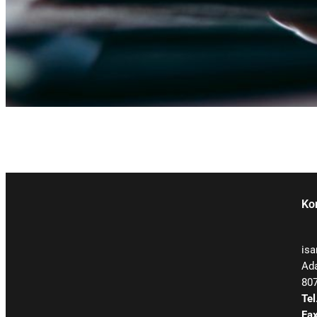
Ko
is
Ada
80
Tel
Fax