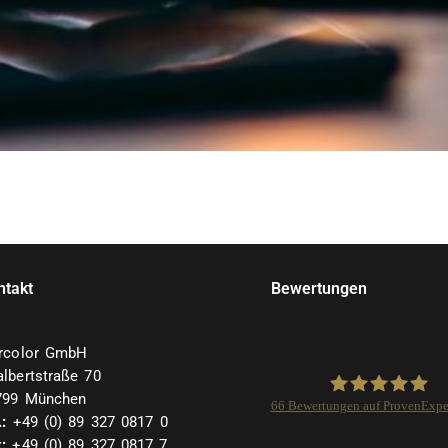
ntakt
Bewertungen
arcolor GmbH
lbertstraße 70
799 München
66
Bewertungen auf ProvenExpe
.:
+49 (0) 89 327 0817 0
:
+49 (0) 89 327 0817 7
Isarcolor GmbH