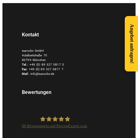
Angebot anfragen!
Kontakt
isarcolor GmbH
Adalbertstraße 70
80799 München
Tel.:
+49 (0) 89 327 0817 0
Fax:
+49 (0) 89 327 0817 7
Mail:
info@isarcolor.de
Bewertungen
66
Bewertungen auf ProvenExpert.com
Isarcolor GmbH