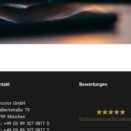
ntakt
Bewertungen
arcolor GmbH
lbertstraße 70
799 München
66
Bewertungen auf ProvenExpe
.:
+49 (0) 89 327 0817 0
:
+49 (0) 89 327 0817 7
Isarcolor GmbH