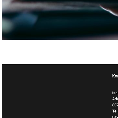
Ko
is
Ada
80
Tel
Fax